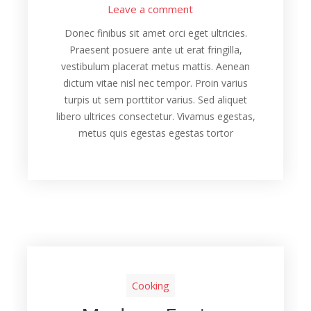
Leave a comment
Donec finibus sit amet orci eget ultricies.
Praesent posuere ante ut erat fringilla,
vestibulum placerat metus mattis. Aenean
dictum vitae nisl nec tempor. Proin varius
turpis ut sem porttitor varius. Sed aliquet
libero ultrices consectetur. Vivamus egestas,
metus quis egestas egestas tortor
Cooking