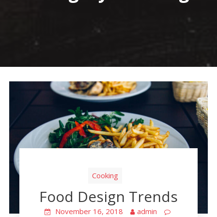
Cooking
Food Design Trends
November 16, 2018
admin