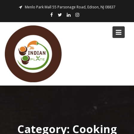
Skip
Menlo Park Mall 55 Parsonage Road, Edison, NJ 08837
to
content
Category:
Cooking